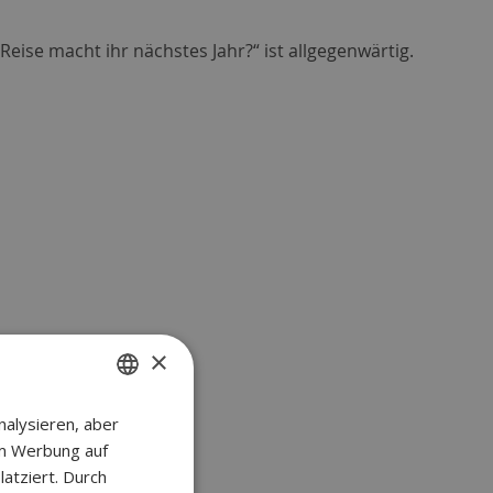
ise macht ihr nächstes Jahr?“ ist allgegenwärtig.
×
alysieren, aber
DUTCH
um Werbung auf
GERMAN
atziert. Durch