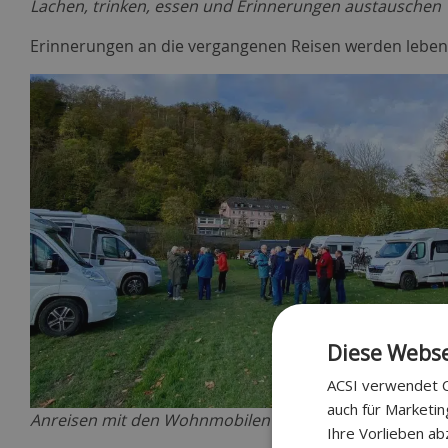
Lachen, trinken, essen und Erinnerungen austauschen
Erinnerungen an die vergangenen Reisen werden lebendi
Diese Webse
ACSI verwendet C
auch für Marketi
Anreisen mit den Wohnmobilen und Wohnwagen
Ihre Vorlieben ab