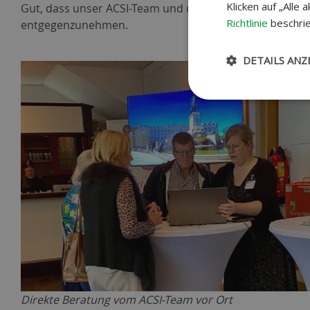
Klicken auf „Alle
Gut, dass unser ACSI-Team und die Reiseleiter vor Ort 
Richtlinie
beschrie
entgegenzunehmen.
DETAILS ANZ
Direkte Beratung vom ACSI-Team vor Ort