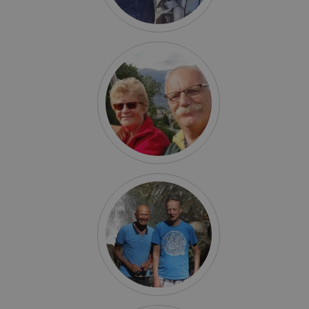
Verina & Nico
Tolenaars
Ton Rechtuijt &
Egbert Boertien