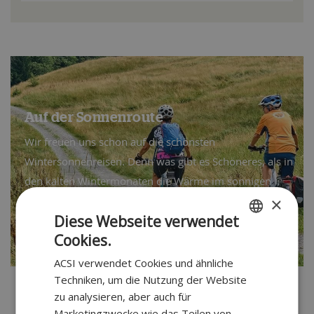
Auf der Sonnenroute
Wir freuen uns schon auf die schönsten
Wintersonnenreisen. Denn was gibt es Schöneres, als in
den kalten Wintermonaten die Wärme im sonnigen
×
Süden Europas zu genießen?
Diese Webseite verwendet
Alle Reisen ansehen
Cookies.
DUTCH
ACSI verwendet Cookies und ähnliche
GERMAN
Techniken, um die Nutzung der Website
zu analysieren, aber auch für
Marketingzwecke wie das Teilen von