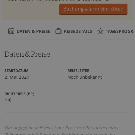
Buchungsalarm einrichten
DATEN & PREISE
REISEDETAILS
TAGESPROG
Daten & Preise
STARTDATUM
REISELEITER
2. Mai 2027
Noch unbekannt
RICHTPREIS (P.P.)
1
€
Der angegebene Preis ist der Preis pro Person bei einer
Teilnahme mit 2 Personen. Sie können die Anzahl der