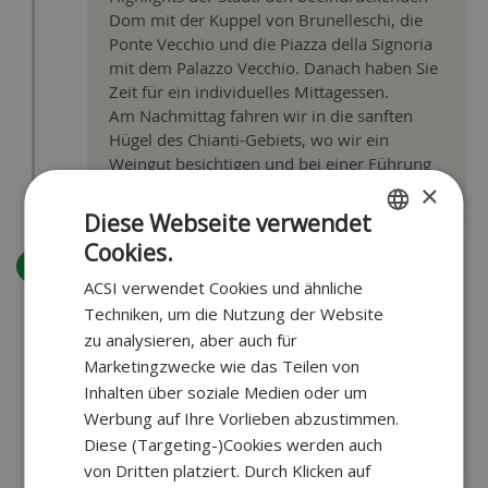
Dom mit der Kuppel von Brunelleschi, die
Ponte Vecchio und die Piazza della Signoria
mit dem Palazzo Vecchio. Danach haben Sie
Zeit für ein individuelles Mittagessen.
Am Nachmittag fahren wir in die sanften
Hügel des Chianti-Gebiets, wo wir ein
Weingut besichtigen und bei einer Führung
edle Tropfen probieren.
×
Diese Webseite verwendet
Cookies.
DUTCH
Heute gestalten Sie Ihren Tag in Florenz ganz
ACSI verwendet Cookies und ähnliche
GERMAN
nach Ihren Wünschen. Mit Fahrrad,
Techniken, um die Nutzung der Website
Shuttlebus oder öffentlichen
zu analysieren, aber auch für
Verkehrsmitteln erreichen Sie schnell das
Marketingzwecke wie das Teilen von
Zentrum.
Tipp: Besuchen Sie Fiesole, bekannt für sein
Inhalten über soziale Medien oder um
römisches Theater und den herrlichen Blick
Werbung auf Ihre Vorlieben abzustimmen.
auf Florenz.
Diese (Targeting-)Cookies werden auch
von Dritten platziert. Durch Klicken auf