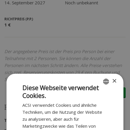
14. September 2027
Noch unbekannt
RICHTPREIS (P.P.)
1
€
Der angegebene Preis ist der Preis pro Person bei einer
Teilnahme mit 2 Personen. Sie können die Anzahl der
Personen im nächsten Schritt ändern. Alle Preise verstehen
sich zzgl. Reservierungskosten von 29 € pro Buchung und
×
SGR-Beitrag von 5 € pro Person.
Diese Webseite verwendet
Jetzt buchen
Cookies.
DUTCH
ACSI verwendet Cookies und ähnliche
GERMAN
Reisedetails
Techniken, um die Nutzung der Website
zu analysieren, aber auch für
Themenreisen | -
Marketingzwecke wie das Teilen von