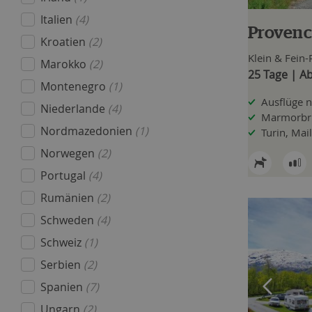
Italien
(4)
Provenc
Kroatien
(2)
Klein & Fein-
Marokko
(2)
25 Tage | Ab
Montenegro
(1)
Ausflüge 
Niederlande
(4)
Marmorbrü
Nordmazedonien
(1)
Turin, Ma
Norwegen
(2)
Portugal
(4)
Rumänien
(2)
Schweden
(4)
Schweiz
(1)
Serbien
(2)
Spanien
(7)
Ungarn
(2)