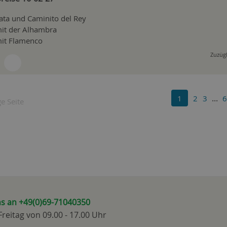
ata und Caminito del Rey
it der Alhambra
it Flamenco
Zuzügl
...
1
2
3
6
e Seite
ns an +49(0)69-71040350
reitag von 09.00 - 17.00 Uhr