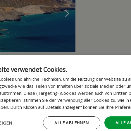
onne Spanien & Marokko
ite verwendet Cookies.
Salamanca -Nijar
ookies und ähnliche Techniken, um die Nutzung der Website zu an
reise 03-03-27
ngzwecke wie das Teilen von Inhalten über soziale Medien oder 
hes Salamanca & Madrid
zustimmen. Diese (Targeting-)Cookies werden auch von Dritten pl
ark Coto Doñana
 akzeptieren“ stimmen Sie der Verwendung aller Cookies zu, wie in
ablanca & Fès
ben. Durch Klicken auf „Details anzeigen“ können Sie Ihre Präfer
Zuzügl
EIGEN
ALLE ABLEHNEN
ALLE A