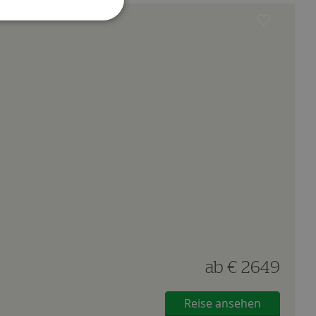
ab
€ 2649
Reise ansehen