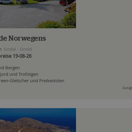
rde Norwegens
n
Sindal - Sindal
reise 19-08-26
nd Bergen
jord und Trollstgen
reen-Gletscher und Preikestolen
Zuzügl