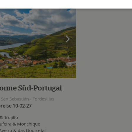
onne Süd-Portugal
San Sebastián - Tordesillas
reise 10-02-27
& Trujillo
bufeira & Monchique
Aveiro & das Douro-Tal