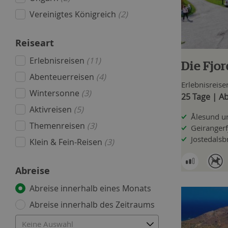
Vereinigtes Königreich
(2)
Reiseart
Erlebnisreisen
(11)
Die Fjo
Abenteuerreisen
(4)
Erlebnisreise
Wintersonne
(3)
25 Tage | Ab
Aktivreisen
(5)
Ålesund u
Themenreisen
(3)
Geirangerf
Jostedalsb
Klein & Fein-Reisen
(3)
Abreise
Abreise innerhalb eines Monats
Abreise innerhalb des Zeitraums
Keine Auswahl