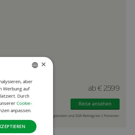
×
alysieren, aber
DUTCH
ab
€ 2599
um Werbung auf
GERMAN
atziert. Durch
 unserer
Cookie-
Reise ansehen
enzen anpassen.
ich 39 € pro Buchung (Reservierungskosten und SGR-Beitrag) bei 2 Personen.
KZEPTIEREN