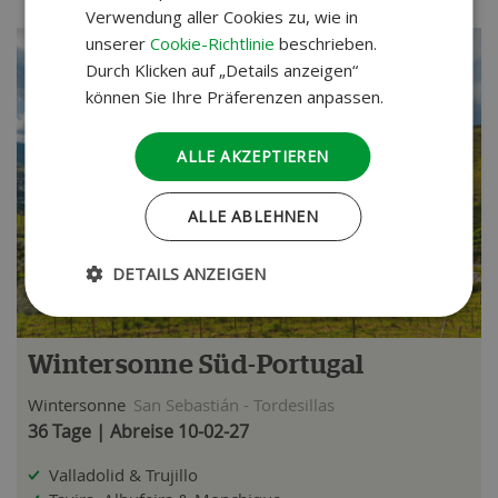
Verwendung aller Cookies zu, wie in
unserer
Cookie-Richtlinie
beschrieben.
Durch Klicken auf „Details anzeigen“
können Sie Ihre Präferenzen anpassen.
ALLE AKZEPTIEREN
ALLE ABLEHNEN
DETAILS ANZEIGEN
Wintersonne Süd-Portugal
Wintersonne
San Sebastián - Tordesillas
36 Tage | Abreise 10-02-27
Valladolid & Trujillo