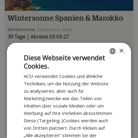
Wintersonne Spanien & Marokko
Wintersonne
Salamanca -Nijar
39 Tage | Abreise 03-03-27
×
Historisches Salamanca & Madrid
Nationalpark Coto Doñana
Diese Webseite verwendet
Rabat, Casablanca & Fès
Cookies.
DUTCH
ACSI verwendet Cookies und ähnliche
GERMAN
Techniken, um die Nutzung der Website
ab
€ 2599
zu analysieren, aber auch für
Marketingzwecke wie das Teilen von
Reise ansehen
Inhalten über soziale Medien oder um
Werbung auf Ihre Vorlieben abzustimmen.
Zuzüglich 39 € pro Buchung (Reservierungskosten und SGR-Beitrag) bei 2
Diese (Targeting-)Cookies werden auch
Personen.
von Dritten platziert. Durch Klicken auf
„Alle akzeptieren“ stimmen Sie der