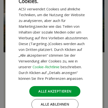
Cookies.
DUTCH
ACSI verwendet Cookies und ähnliche
GERMAN
Techniken, um die Nutzung der Website
zu analysieren, aber auch für
Marketingzwecke wie das Teilen von
Inhalten über soziale Medien oder um
Werbung auf Ihre Vorlieben abzustimmen.
Diese (Targeting-)Cookies werden auch
von Dritten platziert. Durch Klicken auf
„Alle akzeptieren“ stimmen Sie der
Nordmazedonien & Bulgarien
Verwendung aller Cookies zu, wie in
unserer
Cookie-Richtlinie
beschrieben.
Abenteuerreisen
Trogir - Siófok
40 Tage | Abreise 17-05-27
Durch Klicken auf „Details anzeigen“
können Sie Ihre Präferenzen anpassen.
Ohridsee & Sofia
Skopje & Matka Canyon
ALLE AKZEPTIEREN
Ausflug Rhodopenbahn
ALLE ABLEHNEN