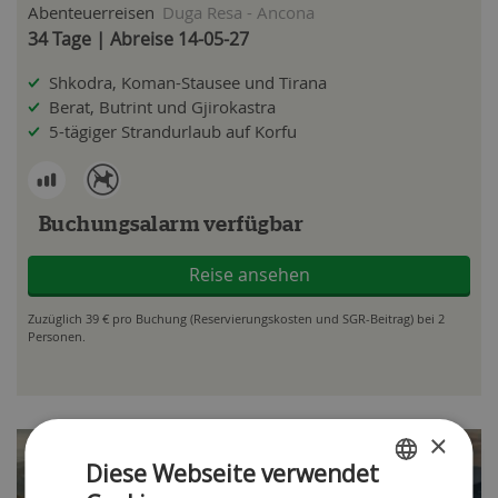
Abenteuerreisen
Duga Resa - Ancona
34 Tage | Abreise 14-05-27
Shkodra, Koman-Stausee und Tirana
Berat, Butrint und Gjirokastra
5-tägiger Strandurlaub auf Korfu
Buchungsalarm verfügbar
Reise ansehen
Zuzüglich 39 € pro Buchung (Reservierungskosten und SGR-Beitrag) bei 2
Personen.
×
Diese Webseite verwendet