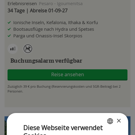
Erlebnisreisen
Pesaro - Igoumenitsa
34 Tage | Abreise 01-09-27
Ionische Inseln, Kefalonia, Ithaka & Korfu
Bootsausflüge nach Hydra und Spetses
Parga und Onassis-Insel Skorpios
Buchungsalarm verfügbar
Reise ansehen
Zuzüglich 39 € pro Buchung (Reservierungskosten und SGR-Beitrag) bei 2
Personen.
×
Diese Webseite verwendet