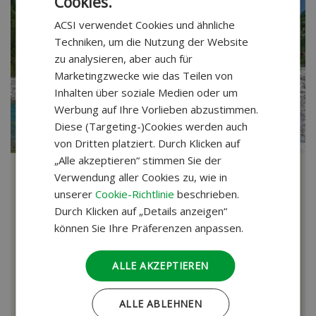
Cookies.
DUTCH
ACSI verwendet Cookies und ähnliche
GERMAN
Techniken, um die Nutzung der Website
zu analysieren, aber auch für
Marketingzwecke wie das Teilen von
Inhalten über soziale Medien oder um
Werbung auf Ihre Vorlieben abzustimmen.
Diese (Targeting-)Cookies werden auch
von Dritten platziert. Durch Klicken auf
„Alle akzeptieren“ stimmen Sie der
Albanien
Verwendung aller Cookies zu, wie in
unserer
Cookie-Richtlinie
beschrieben.
Abenteuerreisen
Duga Resa - Ancona
Durch Klicken auf „Details anzeigen“
34 Tage | Abreise 14-05-27
können Sie Ihre Präferenzen anpassen.
Shkodra, Koman-Stausee und Tirana
Berat, Butrint und Gjirokastra
ALLE AKZEPTIEREN
5-tägiger Strandurlaub auf Korfu
ALLE ABLEHNEN