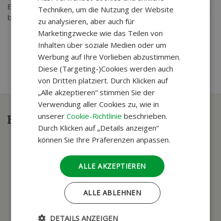
Eine gute Atmosphäre, Geselligkeit und Genuss sind für uns
Techniken, um die Nutzung der Website
besonders wichtig.“
zu analysieren, aber auch für
Marketingzwecke wie das Teilen von
Inhalten über soziale Medien oder um
Werbung auf Ihre Vorlieben abzustimmen.
Diese (Targeting-)Cookies werden auch
von Dritten platziert. Durch Klicken auf
„Alle akzeptieren“ stimmen Sie der
Verwendung aller Cookies zu, wie in
unserer
Cookie-Richtlinie
beschrieben.
Haben Sie Fragen?
Durch Klicken auf „Details anzeigen“
können Sie Ihre Präferenzen anpassen.
ALLE AKZEPTIEREN
ALLE ABLEHNEN
DETAILS ANZEIGEN