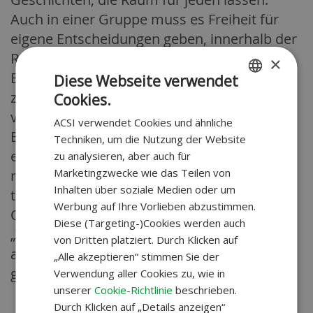
Auch in einer Gruppe muss es Freiheit für
eigene Entscheidungen geben, innerhalb der
Rahmenbedingungen von Acsi, damit am
×
Ende jeder auf eine wunderschöne Reise
Diese Webseite verwendet
zurückblicken kann, voller Eindrücke und
Cookies.
DUTCH
vielleicht auch schöner Freundschaften.
ACSI verwendet Cookies und ähnliche
GERMAN
Begeben Sie sich mit uns auf eine Reise und
Techniken, um die Nutzung der Website
ein Abenteuer, aber lassen Sie uns auch die
zu analysieren, aber auch für
Marketingzwecke wie das Teilen von
ruhigen Tage genießen, an denen nichts zu
Inhalten über soziale Medien oder um
tun ist.
Werbung auf Ihre Vorlieben abzustimmen.
Oder wie ein afrikanisches Sprichwort sagt:
Diese (Targeting-)Cookies werden auch
„Wenn du schnell vorankommen willst, gehe
von Dritten platziert. Durch Klicken auf
allein. Wenn du weit kommen willst, gehe
„Alle akzeptieren“ stimmen Sie der
gemeinsam.“
Verwendung aller Cookies zu, wie in
unserer
Cookie-Richtlinie
beschrieben.
Durch Klicken auf „Details anzeigen“