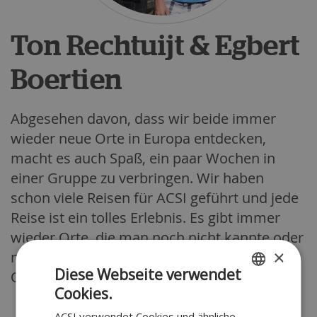
Ton Rechtuijt & Egbert
Boertien
Abgesehen davon, dass wir beide immer
wieder neue Orte in Europa entdecken,
macht es auch Spaß, ein paar Wochen in
einer Gruppe zu verbringen. Wir haben
schon viele Reisen für ACSI geführt und jede
Reise ist ein tolles Erlebnis. Es gibt immer
wieder Orte, die man noch nicht kannte oder
×
man isst gemeinsam an einem besonderen
Diese Webseite verwendet
Ort.
Cookies.
DUTCH
ACSI verwendet Cookies und ähnliche