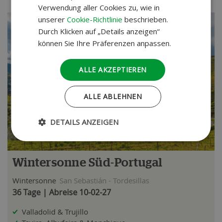
Verwendung aller Cookies zu, wie in
unserer
Cookie-Richtlinie
beschrieben.
Durch Klicken auf „Details anzeigen“
können Sie Ihre Präferenzen anpassen.
ALLE AKZEPTIEREN
ALLE ABLEHNEN
DETAILS ANZEIGEN
Wintersonne Süd-Portugal
Wintersonne
San Sebastián - Tordesillas
36 Tage | Abreise 10-02-27
Valladolid & Trujillo