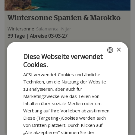
Wintersonne Spanien & Marokko
Wintersonne
Salamanca -Nijar
39 Tage | Abreise 03-03-27
×
Historisches Salamanca & Madrid
Nationalpark Coto Doñana
Diese Webseite verwendet
Rabat, Casablanca & Fès
Cookies.
DUTCH
ACSI verwendet Cookies und ähnliche
GERMAN
Techniken, um die Nutzung der Website
ab
€ 2599
zu analysieren, aber auch für
Marketingzwecke wie das Teilen von
Reise ansehen
Inhalten über soziale Medien oder um
Werbung auf Ihre Vorlieben abzustimmen.
Zuzüglich 39 € pro Buchung (Reservierungskosten und SGR-Beitrag) bei 2
Diese (Targeting-)Cookies werden auch
Personen.
von Dritten platziert. Durch Klicken auf
„Alle akzeptieren“ stimmen Sie der