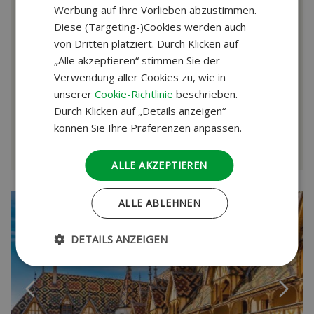
Donaudelta und Transfăgărășan-Hochstraße
Werbung auf Ihre Vorlieben abzustimmen.
Diese (Targeting-)Cookies werden auch
von Dritten platziert. Durch Klicken auf
„Alle akzeptieren“ stimmen Sie der
Buchungsalarm verfügbar
Verwendung aller Cookies zu, wie in
Reise ansehen
unserer
Cookie-Richtlinie
beschrieben.
Durch Klicken auf „Details anzeigen“
Zuzüglich 39 € pro Buchung (Reservierungskosten und SGR-Beitrag) bei 2
können Sie Ihre Präferenzen anpassen.
Personen.
ALLE AKZEPTIEREN
ALLE ABLEHNEN
DETAILS ANZEIGEN