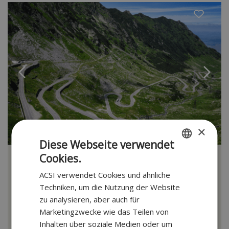
×
Diese Webseite verwendet
Cookies.
Magisches Rumänien
DUTCH
ACSI verwendet Cookies und ähnliche
Abenteuerreisen
GERMAN
Techniken, um die Nutzung der Website
39 Tage | Abreise 27-05-27
zu analysieren, aber auch für
Schlösser Bran und Peleș
Marketingzwecke wie das Teilen von
Mittelalterliches Sighișoara und Brașov
Inhalten über soziale Medien oder um