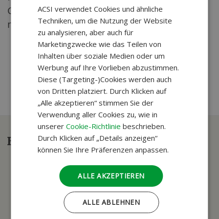
Genießen schöner Orte Hand in Hand geht
ACSI verwendet Cookies und ähnliche
GERMAN
Techniken, um die Nutzung der Website
mit gutem Essen und guter Gesellschaft.
zu analysieren, aber auch für
Marketingzwecke wie das Teilen von
Inhalten über soziale Medien oder um
Werbung auf Ihre Vorlieben abzustimmen.
Diese (Targeting-)Cookies werden auch
von Dritten platziert. Durch Klicken auf
„Alle akzeptieren“ stimmen Sie der
Verwendung aller Cookies zu, wie in
unserer
Cookie-Richtlinie
beschrieben.
Durch Klicken auf „Details anzeigen“
Haben Sie Fragen?
können Sie Ihre Präferenzen anpassen.
ALLE AKZEPTIEREN
ALLE ABLEHNEN