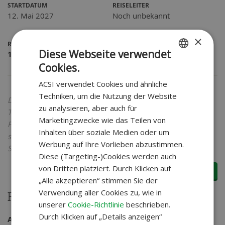
STARTDATUM
REISELEITER
12. Mai 2027
Noch unbekannt
×
RICHTPREIS (P.P.)
Diese Webseite verwendet
1
€
Cookies.
DUTCH
ACSI verwendet Cookies und ähnliche
GERMAN
Techniken, um die Nutzung der Website
Der angegebene Preis ist der Preis pro Person bei einer
zu analysieren, aber auch für
Teilnahme mit 2 Personen. Sie können die Anzahl der
Marketingzwecke wie das Teilen von
Personen im nächsten Schritt ändern. Alle Preise verstehen
Inhalten über soziale Medien oder um
sich zzgl. Reservierungskosten von 29 € pro Buchung und
Werbung auf Ihre Vorlieben abzustimmen.
SGR-Beitrag von 5 € pro Person.
Diese (Targeting-)Cookies werden auch
von Dritten platziert. Durch Klicken auf
Jetzt buchen
„Alle akzeptieren“ stimmen Sie der
Verwendung aller Cookies zu, wie in
Reisedetails
unserer
Cookie-Richtlinie
beschrieben.
Durch Klicken auf „Details anzeigen“
Aktivreisen | -